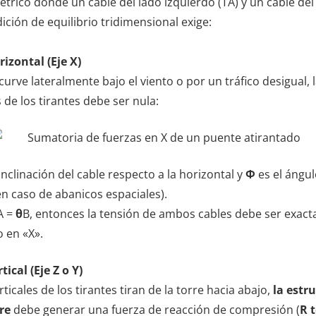
trico donde un cable del lado izquierdo (TA) y un cable del
dición de equilibrio tridimensional exige:
izontal (Eje X)
 curve lateralmente bajo el viento o por un tráfico desigual, 
e los tirantes debe ser nula:
inclinación del cable respecto a la horizontal y
Φ
es el ángul
en caso de abanicos espaciales).
A =
θ
B, entonces la tensión de ambos cables debe ser exact
o en «X».
ical (Eje Z o Y)
cales de los tirantes tiran de la torre hacia abajo,
la estru
re
debe generar una fuerza de reacción de compresión (
R 