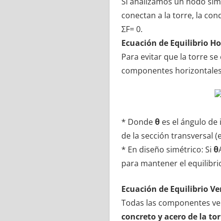
Si analizamos un nodo simé
conectan a la torre, la con
ΣF= 0.
Ecuación de Equilibrio Hor
Para evitar que la torre se
componentes horizontales d
* Donde
θ
es el ángulo de 
de la sección transversal (
* En diseño simétrico: Si
θ
para mantener el equilibri
Ecuación de Equilibrio Vert
Todas las componentes verti
concreto y acero de la tor