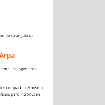
eno de su ángulo de
 Arpa
puente, los ingenieros
rantes comparten el mismo
ifican, pero introducen