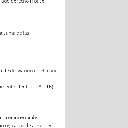
 lado derecho (TB) se
la suma de las
o de desviación en el plano
amente idéntica (TA = TB)
ctura interna de
torre
) capaz de absorber