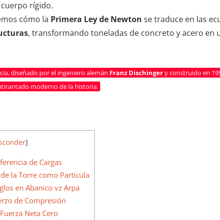
 cuerpo rígido.
remos cómo la
Primera Ley de Newton
se traduce en las e
ucturas
, transformando toneladas de concreto y acero en
cia, diseñado por el ingeniero alemán
Franz Dischinger
y construido en 19
tirantado moderno de la historia.
sconder
]
sferencia de Cargas
de la Torre como Partícula
glos en Abanico vz Arpa
fuerzo de Compresión
a Fuerza Neta Cero