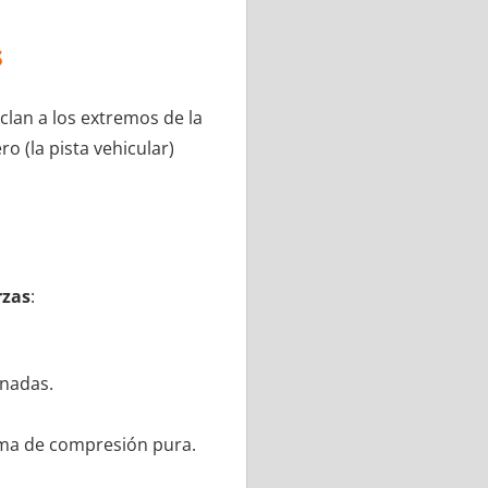
s
clan a los extremos de la
o (la pista vehicular)
rzas
:
inadas.
orma de compresión pura.