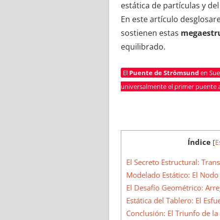
estática de partículas y del
En este artículo desglosa
sostienen estas
megaestr
equilibrado.
El
Puente de Strömsund
en Sue
universalmente el primer puente a
Índice
[
E
El Secreto Estructural: Tran
Modelado Estático: El Nodo 
El Desafío Geométrico: Arre
Estática del Tablero: El Es
Conclusión: El Triunfo de l