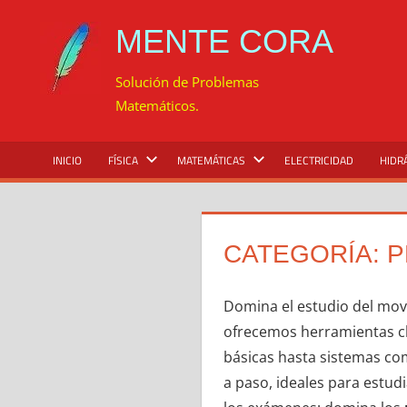
Saltar
MENTE CORA
al
contenido
Solución de Problemas
Matemáticos.
INICIO
FÍSICA
MATEMÁTICAS
ELECTRICIDAD
HIDR
CATEGORÍA:
P
Domina el estudio del movi
ofrecemos herramientas cla
básicas hasta sistemas com
a paso, ideales para estu