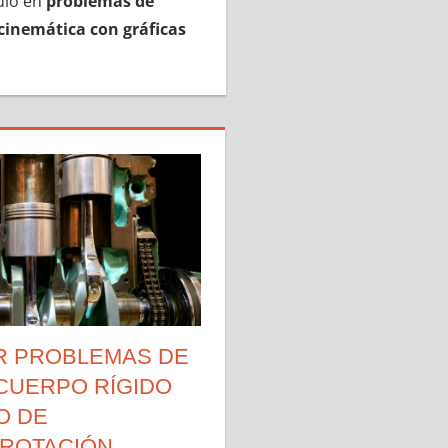
culo en
problemas de
cinemática con gráficas
R PROBLEMAS DE
 CUERPO RÍGIDO
O DE
 ROTACIÓN