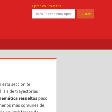
Ejemplos Resueltos
Buscar
 esta sección te
isis de trayectorias
nemática resueltos
paso
enómenos más comunes de