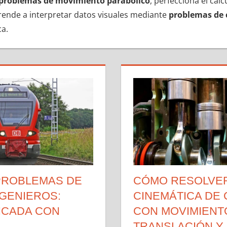
problemas de movimiento parabólico
, perfecciona el cál
rende a interpretar datos visuales mediante
problemas de 
ca.
PROBLEMAS DE
CÓMO RESOLVE
NGENIEROS:
CINEMÁTICA DE
ICADA CON
CON MOVIMIENT
TRANSLACIÓN Y