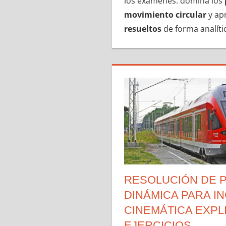
los exámenes: domina los
movimiento circular
y ap
resueltos
de forma analíti
RESOLUCIÓN DE 
DINÁMICA PARA I
CINEMÁTICA EXPL
EJERCICIOS